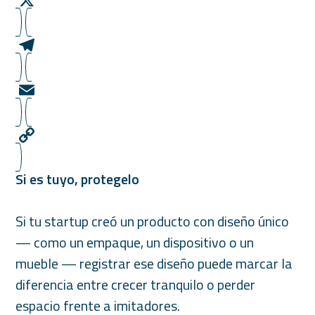
o
s
n
X
k
A
k
p
e
T
p
d
e
I
l
E
n
e
m
g
a
C
Si es tuyo, protegelo
r
i
o
a
l
p
Si tu startup creó un producto con diseño único
m
y
— como un empaque, un dispositivo o un
L
mueble — registrar ese diseño puede marcar la
i
diferencia entre crecer tranquilo o perder
n
espacio frente a imitadores.
k