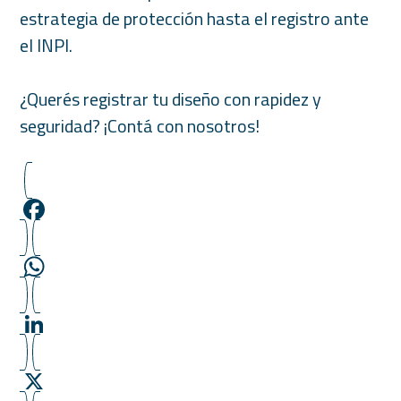
estrategia de protección hasta el registro ante
el INPI.
¿Querés registrar tu diseño con rapidez y
seguridad? ¡Contá con nosotros!
F
a
c
W
e
h
b
a
L
o
t
i