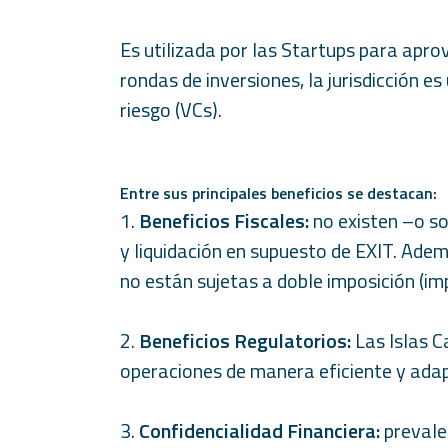
n
k
Es utilizada por las Startups para aprov
rondas de inversiones, la jurisdicción e
riesgo (VCs).
Entre sus principales beneficios se destacan:
1.
Beneficios Fiscales:
no existen –o so
y liquidación en supuesto de EXIT. Adem
no están sujetas a doble imposición (i
2.
Beneficios Regulatorios:
Las Islas C
operaciones de manera eficiente y adap
3.
Confidencialidad Financiera:
prevalec