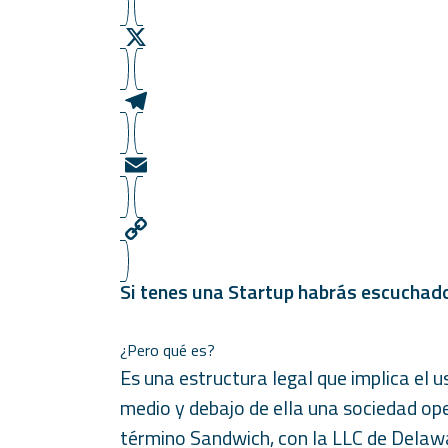
b
a
L
o
t
i
o
s
n
X
k
A
k
p
e
T
p
d
e
I
l
E
n
e
m
g
a
C
Si tenes una Startup habrás escuchad
r
i
o
a
l
p
¿Pero qué es?
m
y
Es una estructura legal que implica el 
L
medio y debajo de ella una sociedad ope
i
término Sandwich, con la LLC de Delawa