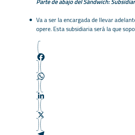
Parte de abajo del Sándwich: Subsidiar
Va a ser la encargada de llevar adelant
opere. Esta subsidiaria será la que sopo
F
a
c
W
e
h
b
a
L
o
t
i
o
s
n
X
k
A
k